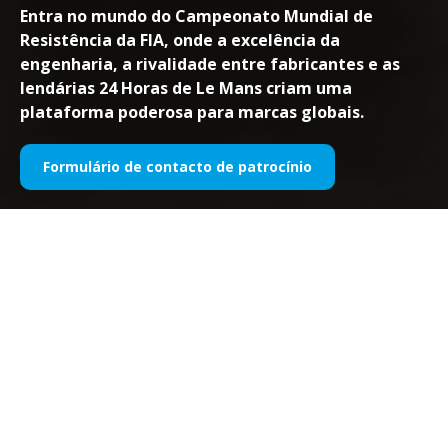
Entra no mundo do Campeonato Mundial de
Resistência da FIA, onde a excelência da
engenharia, a rivalidade entre fabricantes e as
lendárias 24 Horas de Le Mans criam uma
plataforma poderosa para marcas globais.
Formulário de contacto de patrocínio
GLOBAL AWARENESS
WEC’s international calendar and the 24 Hours of Le
Mans deliver worldwide exposure, positioning your
brand in front of a global motorsport audience across
key markets.