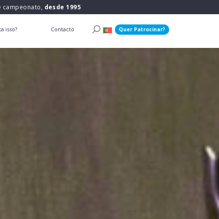
 e campeonato,
desde 1995
a isso?
Contacto
Quer Patrocinar?