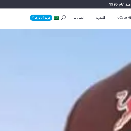
منذ عام 1995
Case Hi
المدونة
اتصل بنا
تريد أن ترعى؟