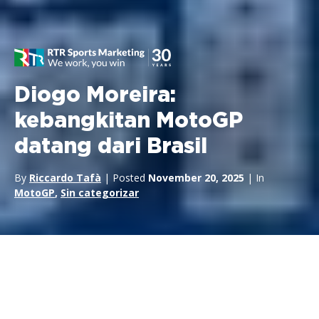
Diogo Moreira:
kebangkitan MotoGP
datang dari Brasil
By
Riccardo Tafà
| Posted
November 20, 2025
| In
MotoGP
,
Sin categorizar
Kedatangan
Diogo Moreira
di MotoGP, setelah
gelar Moto2