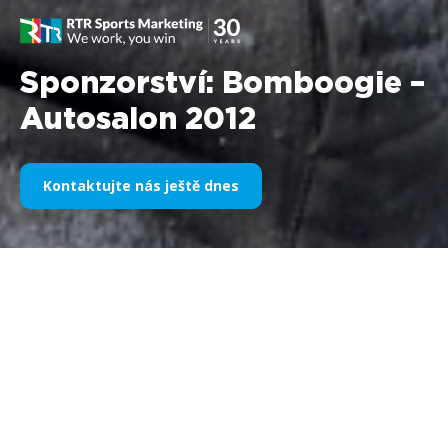
Sponzorství: Bomboogie –
Autosalon 2012
Kontaktujte nás ještě dnes
Společnost:
Bomboogie
Předmět:
Autosalon 2012 –
sponzorství
Období:
5.-9. prosince 2012 I v roce 2012 je
Bomboogie
potvrzena jako
oficiální oblečení
Autosalonu, a to díky poradenství společnosti RTR
Sports Marketing. A nejen to: prestižní turínská značka