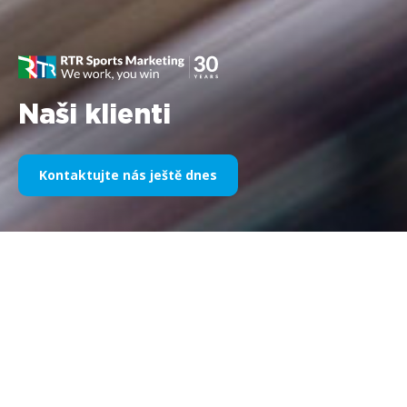
Naši klienti
Kontaktujte nás ještě dnes
Naše sportovní sponzoring v
průběhu let
Níže naleznete výběr naší práce rozdělený podle let. Od
sponzorství Williams F1 v roce 1995 do dneška se naše vášeň