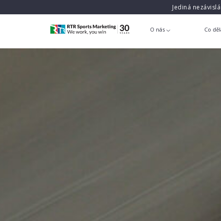
Jediná nezávisl
O nás
Co dě