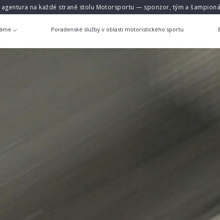
á agentura na každé straně stolu Motorsportu — sponzor, tým a šampioná
láme
Poradenské služby v oblasti motoristického sportu