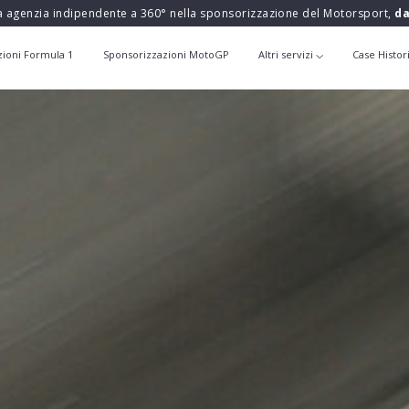
a agenzia indipendente a 360° nella sponsorizzazione del Motorsport,
da
zioni Formula 1
Sponsorizzazioni MotoGP
Altri servizi
Case Histor