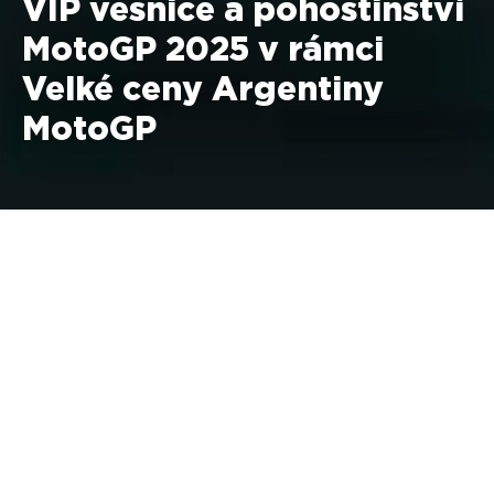
VIP vesnice a pohostinství
MotoGP 2025 v rámci
Velké ceny Argentiny
MotoGP
14. března - 16. března 2025 -
Termas de Rio Hondo
Ceny ve VIP vesničce MotoGP
Sobota + neděle:
€
1.843,71