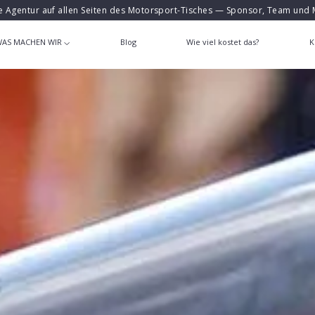
e Agentur auf allen Seiten des Motorsport-Tisches — Sponsor, Team und 
AS MACHEN WIR
Blog
Wie viel kostet das?
K