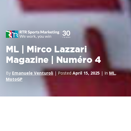
ML | Mirco Lazzari
Magazine | Numéro 4
By
Emanuele Venturoli
| Posted
April 15, 2025
| In
ML
,
MotoGP
Le succès est la capacité de passer d’un échec à un autre sans