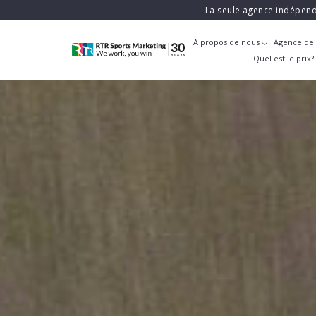
La seule agence indépend
A propos de nous
Agence de 
Quel est le prix?