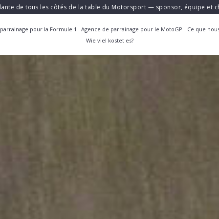
ante de tous les côtés de la table du Motorsport — sponsor, équipe et
parrainage pour la Formule 1
Agence de parrainage pour le MotoGP
Ce que nous
Wie viel kostet es?