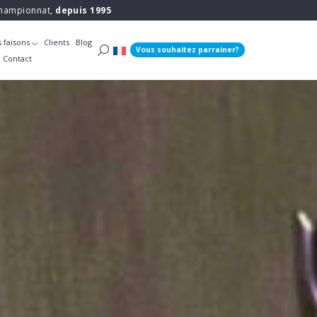
 championnat,
depuis 1995
 faisons
Clients
Blog
Vous souhaitez parrainer?
Contact