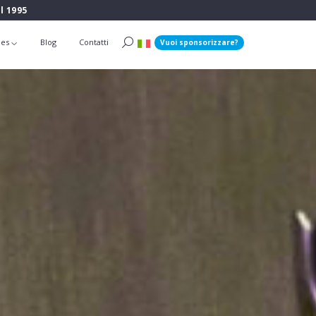
l 1995
ies
Blog
Contatti
Vuoi sponsorizzare?