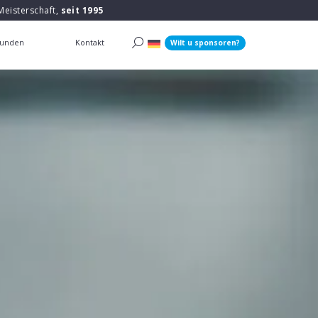
Meisterschaft,
seit 1995
unden
Kontakt
Wilt u sponsoren?