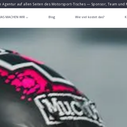
e Agentur auf allen Seiten des Motorsport-Tisches — Sponsor, Team und 
AS MACHEN WIR
Blog
Wie viel kostet das?
K