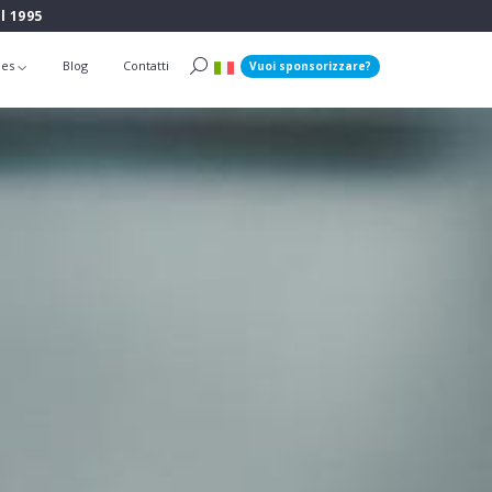
l 1995
ies
Blog
Contatti
Vuoi sponsorizzare?