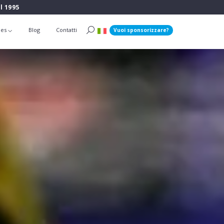
l 1995
ies
Blog
Contatti
Vuoi sponsorizzare?