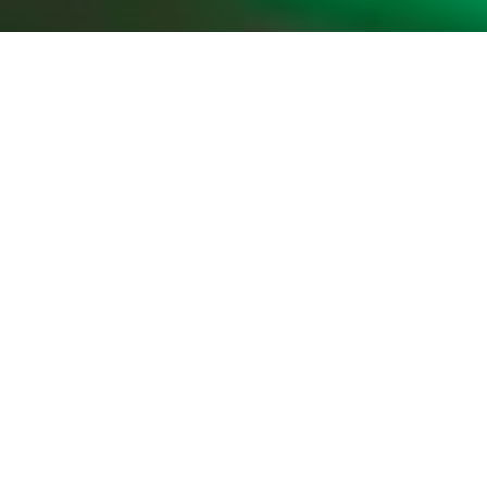
Na adrese
RTR Sportovní marketing
jsme již více než 25 let v čele marketingu v motorsportu a
pomáháme značkám využívat sílu závodního sponzoringu.
Dnes nahlédneme do světa
technických partnerů a
dodavatelů
a prozkoumáme jejich klíčovou roli v
motorsportu a významné výhody, které jim strategické
partnerství přináší.
Rozlišování mezi dodavateli a
technickými partnery
Za prvé je důležité rozlišovat mezi dodavateli a technickými
partnery v motoristickém sportu.