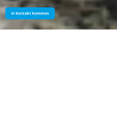
In Kontakt kommen
Projekt-Infos
Kunde:
Coca Cola Bevande Italia Srl
Aufgabe:
Beach-
Volleyball-Turnier
Zeitraum:
2004