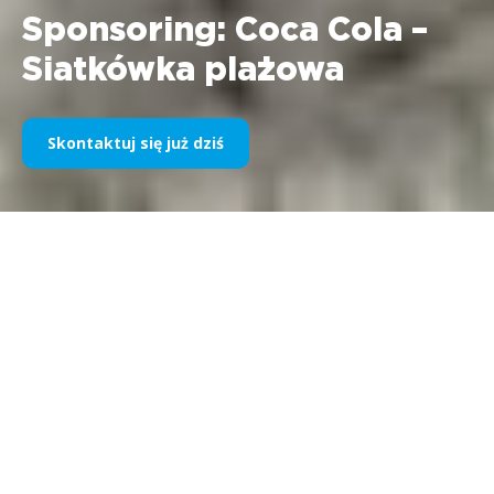
Sponsoring: Coca Cola –
Siatkówka plażowa
Skontaktuj się już dziś
Przedsiębiorstwo:
Coca Cola Bevande Italia Srl
Przedmiot: Turniej siatkówki plażowej Okres: 2004 r.
Ponad 800 graczy, 356 rozegranych meczów, 52
sędziów, 9 koordynatorów, 18 boisk, 171