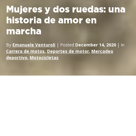
Mujeres y dos ruedas: una
historia de amor en
marcha
By
Emanuele Venturoli
| Posted
December 14, 2020
| In
Carrera de motos
,
Deportes de motor
,
Mercadeo
deportivo
,
Motocicletas
En cierto modo, podríamos calificar de revolucionaria la
victoria de Ana Carrasco en el Campeonato Supersport 300
2018. Al ser la primera vez que una mujer gana un
campeonato internacional oficial de dos ruedas, es sin duda
un acontecimiento histórico, tanto para
las mujeres en los