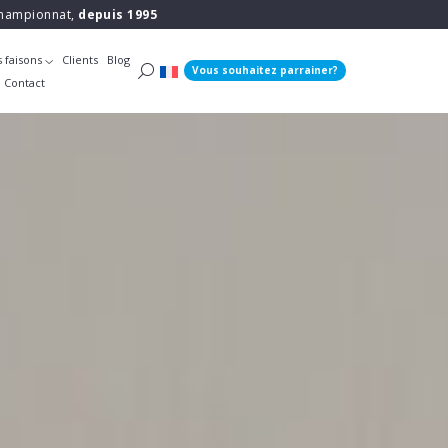
 championnat,
depuis 1995
 faisons
Clients
Blog
Vous souhaitez parrainer?
Contact