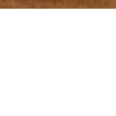
Les séries télévisées font déjà partie de notre quotidien depuis
plusieurs décennies en raison de leur facilité d’accès, de leur
disponibilité et de leur caractère divertissant. Le streaming a
alimenté leur expansion, donnant la possibilité d’y accéder à
tout moment. Levez la main si vous ne l’avez jamais utilisé et
si vous n’avez jamais fait de “marathons” jusqu’à des heures
indues.
Dans notre offre, vous aurez certainement constaté qu’une
grande partie traite de sujets liés au sport. De plus en plus de
réalités sportives, en effet, ressentent le besoin de
raconter
leur histoire
, et pas nécessairement d’un passé lointain, bien
au contraire. Soyons clairs, les documentaires ont toujours
existé, mais ici nous parlons d’un
niveau supérieur
: vivre les
coulisses d’une saison, vécue jusqu’alors uniquement en tant
que spectateur, est une opportunité que le fan apprécie (bien