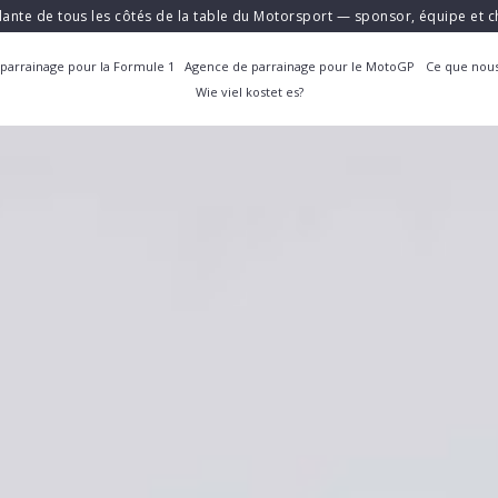
ante de tous les côtés de la table du Motorsport — sponsor, équipe et
parrainage pour la Formule 1
Agence de parrainage pour le MotoGP
Ce que nous
Wie viel kostet es?