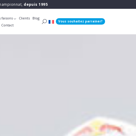
 championnat,
depuis 1995
 faisons
Clients
Blog
Vous souhaitez parrainer?
Contact