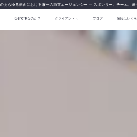
のあらゆる側面における唯一の独立エージェンシー — スポンサー、チーム、選
なぜRTRなのか？
クライアント
ブログ
値段はいくら