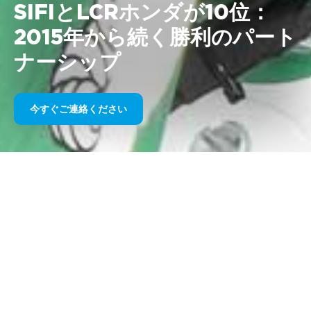
SIFIとLCRホンダが10位：
2015年から続く勝利のパート
ナーシップ
今すぐご連絡ください
RTRスポーツマーケティングは
、SIFIとのパートナーシッ
プ更新を発表します。
SIFI
LCRホンダMotoGPチームとの
パートナーシップを更新したことを発表した。
LCRホンダ
MotoGP
2025年シーズンに向けて。このコラボレーショ
ンは、2025年シーズンから継続している。
2015
は、イノ
ベーション、科学的研究、卓越したパフォーマンスという
共通の価値観に基づくパートナーシップの成功を象徴して