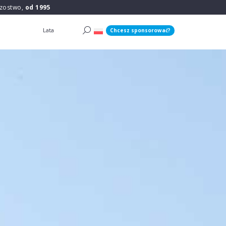
rzostwo,
od 1995
Lata
Chcesz sponsorować?