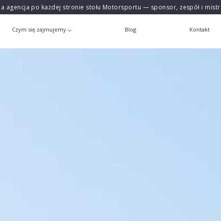
na agencja po każdej stronie stołu Motorsportu — sponsor, zespół i mist
Czym się zajmujemy
Blog
Kontakt