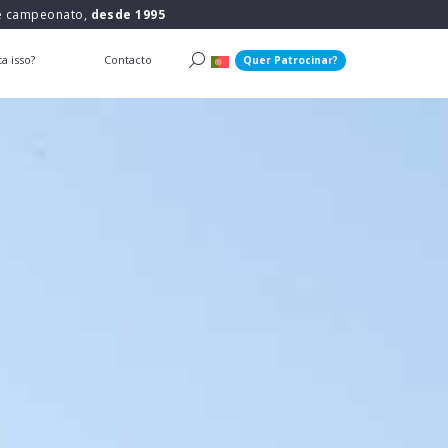
 e campeonato,
desde 1995
a isso?
Contacto
Quer Patrocinar?