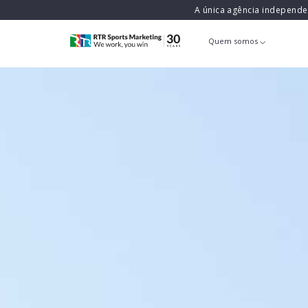
A única agência independ
Quem somos