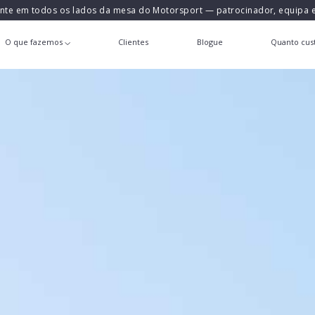
ente em todos os lados da mesa do Motorsport — patrocinador, equipa
O que fazemos
Clientes
Blogue
Quanto cust