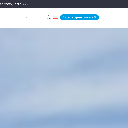
rzostwo,
od 1995
Lata
Chcesz sponsorować?