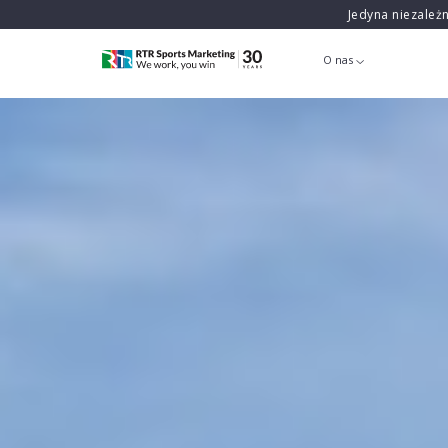
Jedyna niezależ
O nas