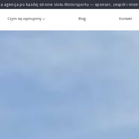
na agencja po każdej stronie stołu Motorsportu — sponsor, zespół i mist
Czym się zajmujemy
Blog
Kontakt