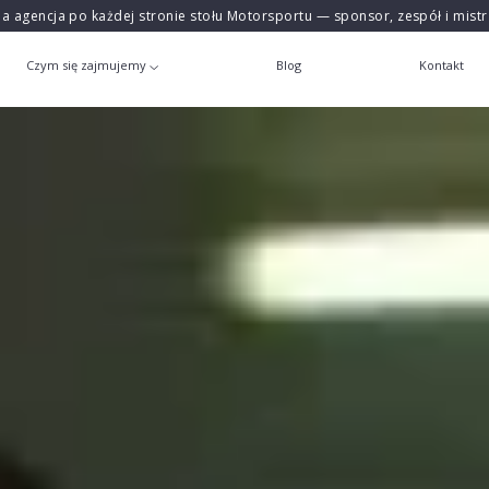
na agencja po każdej stronie stołu Motorsportu — sponsor, zespół i mist
Czym się zajmujemy
Blog
Kontakt