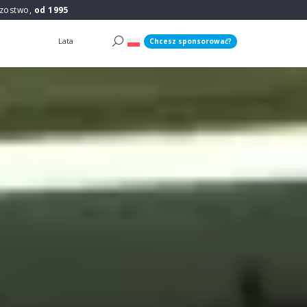
rzostwo,
od 1995
Lata
Chcesz sponsorować?