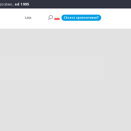
rzostwo,
od 1995
Lata
Chcesz sponsorować?