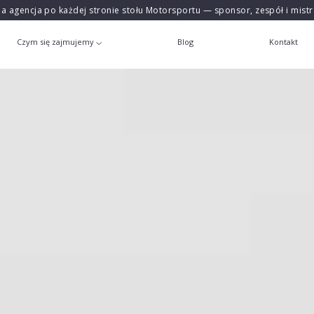
na agencja po każdej stronie stołu Motorsportu — sponsor, zespół i mist
Czym się zajmujemy
Blog
Kontakt