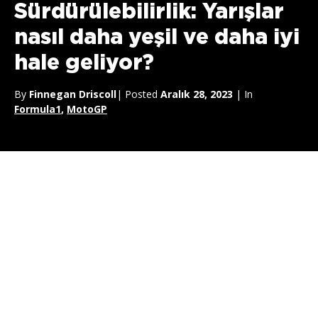
Sürdürülebilirlik: Yarışlar
nasıl daha yeşil ve daha iyi
hale geliyor?
By
Finnegan Driscoll
| Posted
Aralık 28, 2023
| In
Formula1
,
MotoGP
Küresel ısınmanın gün geçtikçe daha ciddi bir sorun haline
gelmesiyle birlikte, gezegenimize verilen zararın telafi
edilmesine yardımcı olmak için çaba sarf etmek insanlar olarak
bizler için ahlaki bir yükümlülük haline geldi.
Motor sporları da
bundan farklı değil
; ilgili spor dalları yardım etmek için kendi
yollarını buluyor. Son yıllarda motor sporları, zararlı fosil
yakıtlardan uzaklaşmayı da içeren önlemlerle sporlarını daha