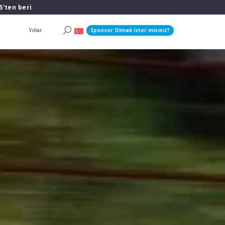
5'ten beri
Yıllar
Sponsor Olmak İster misiniz?