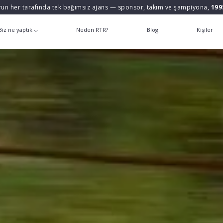
un her tarafında tek bağımsız ajans — sponsor, takım ve şampiyona,
199
Biz ne yaptık
Neden RTR?
Blog
Kişiler