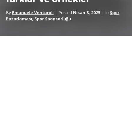
By
Emanuele Venturoli
| Posted
Nisan 8, 2025
| In
Spor
Pazarlaması
,
Spor Sponsorluğu
Sponsorluk ve
destek, farklı ortaklık türlerinden yararlanarak
marka bilinirliğini artırmak ve tüketici katılımını sağlamak için
tasarlanmış iki pazarlama stratejisidir. Bir yandan
sponsorluk
etkinliklere, takımlara veya kuruluşlara destek vererek uzun
vadeli ilişkiler kurar, ciro ise yüksek profilli kişilerin kişisel
etkisinden yararlanır. Bu ayrım, hedef kitlelerde yankı uyandıran
ve belirli pazarlama hedefleriyle uyumlu kampanyalar
oluşturmanın merkezinde yer alır
Tanımlar