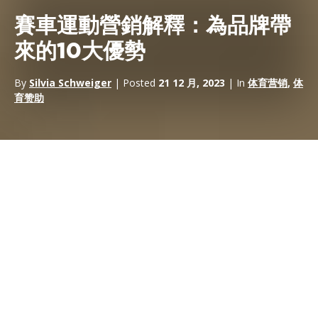
賽車運動營銷解釋：為品牌帶
來的10大優勢
By
Silvia Schweiger
| Posted
21 12 月, 2023
| In
体育营销
,
体
育赞助
在
體育行銷
領域，賽車運動提供了知名度、聲望和情感聯繫的獨
特組合。無論您是希望
提高品牌知名度
、
推動消費者參與
還是
進
入新市場
，
Motorsport Marketing
都能提供與眾不同的平
臺。今天的賽車運動合作夥伴關係遠非「僅僅」一個讚助機會，而
是完全整合的營銷活動——賽道性能與董事會戰略相結合，車迷成
為忠實的品牌擁護者。
以下是 Motorsport Marketing 值得在您的品牌增長手冊中佔有一