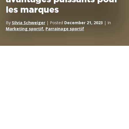
les marques
By
Silvia Schweiger
| Posted
December 21, 2023
| In
Marketing sportif
,
Parrainage sportif
Dans le monde du
marketing sportif
le sport automobile
offre un mélange unique de visibilité, de prestige et de
connexion émotionnelle. Que vous cherchiez à
accroître la
notoriété de votre marque
, à
susciter l’engagement
des consommateurs
ou à
pénétrer de nouveaux
marchés
, le
marketing du sport automobile
vous offre
une plateforme unique en son genre. Loin d’être de simples
opportunités de sponsoring, les partenariats de sport
automobile d’aujourd’hui sont des activations marketing