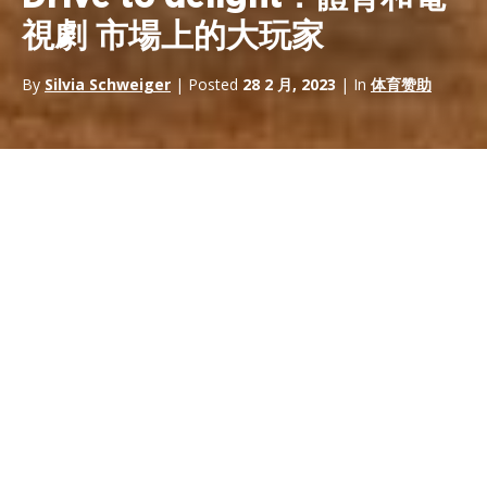
視劇 市場上的大玩家
By
Silvia Schweiger
| Posted
28 2 月, 2023
| In
体育赞助
幾十年來，電視連續劇一直是我們日常生活的一部分，這要歸功於
它們簡單的使用方式、可用性和娛樂性。流媒體推動了他們的擴
張，使他們能夠隨時訪問它們。如果您從未使用過它，並且您從未
做過“馬拉松”，直到難以想象的時間，請舉手。
在向我們提出的報價中，您肯定會意識到很大一部分涉及與體育相
關的主題。事實上，越來越多的體育現實覺得有必要
講述他們的
故事
，而恰恰相反，不一定是非常遙遠的過去。讓我們明確一
點，紀錄片一直存在，但在這裡它是一個
下一個層次
：體驗一季
的幕後花絮，直到那時才以觀眾的身份生活，是粉絲們欣賞的機會
（儘管已經知道結局）。