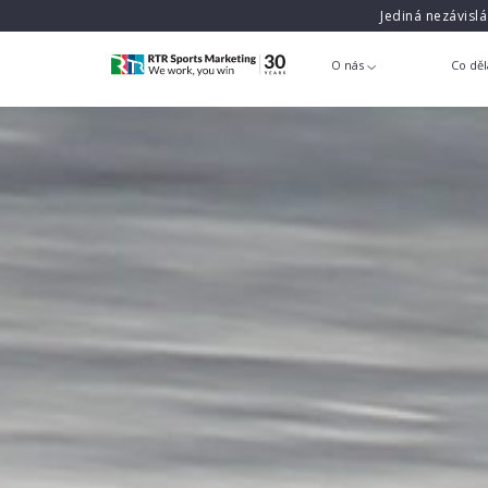
Jediná nezávisl
O nás
Co dě