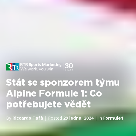
Stát se sponzorem týmu
Alpine Formule 1: Co
potřebujete vědět
By
Riccardo Tafà
| Posted
29 ledna, 2024
| In
Formule1