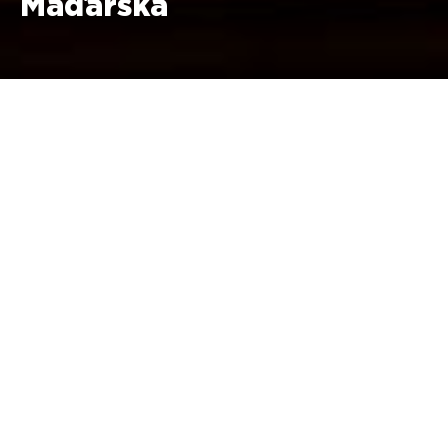
Maďarska
5. - 7. června 2026 Balaton Park
Ceny ve VIP vesničce MotoGP
Sobota + neděle:
2.195 €
Jak rezervovat MotoGP VIP Village
v Balaton Parku