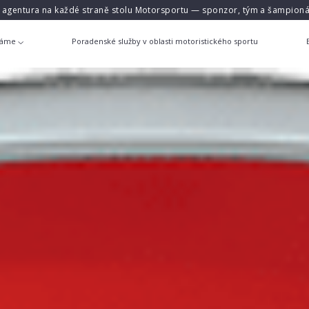
á agentura na každé straně stolu Motorsportu — sponzor, tým a šampioná
láme
Poradenské služby v oblasti motoristického sportu