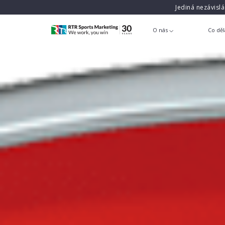
Jediná nezávisl
O nás
Co dě