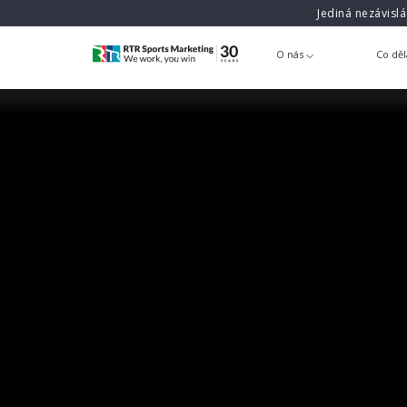
Jediná nezávisl
O nás
Co dě