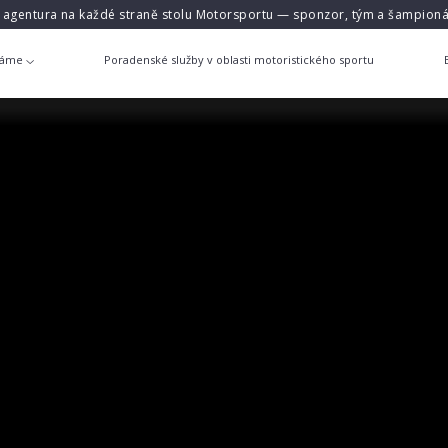
á agentura na každé straně stolu Motorsportu — sponzor, tým a šampioná
láme
Poradenské služby v oblasti motoristického sportu