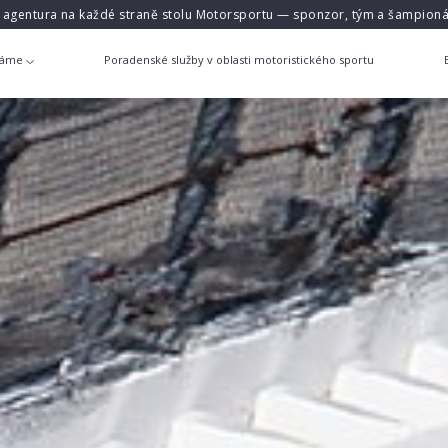
á agentura na každé straně stolu Motorsportu — sponzor, tým a šampioná
láme
Poradenské služby v oblasti motoristického sportu