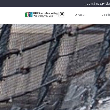
Jediná nezávisl
O nás
Co dě