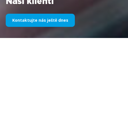
Naši klienti
Kontaktujte nás ještě dnes
Naše sportovní sponzoring v
průběhu let
Níže naleznete výběr naší práce rozdělený podle let. Od
sponzorství Williams F1 v roce 1995 do dneška se naše vášeň
pro všechny věci sportovního marketingu nezměnila, stejně
jako úspěch, kterého jsme si užili s našimi klienty a partnery.
Chcete-li prozkoumat portfolio našich klientů, přejděte prosím
do sekce „klienti“ na našem webu
Kontaktujte nás ještě dnes