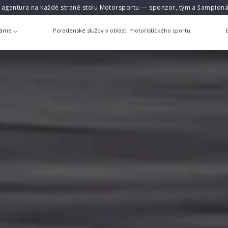
á agentura na každé straně stolu Motorsportu — sponzor, tým a šampioná
láme
Poradenské služby v oblasti motoristického sportu