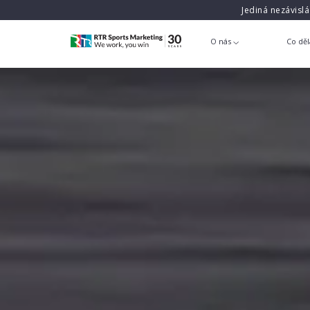
Jediná nezávisl
O nás
Co dě