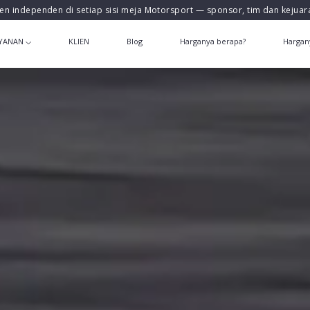
en independen di setiap sisi meja Motorsport — sponsor, tim dan kejua
YANAN
KLIEN
Blog
Harganya berapa?
Hargan