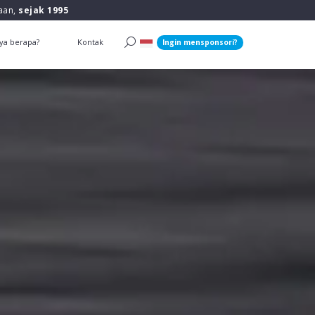
raan,
sejak 1995
ya berapa?
Kontak
Ingin mensponsori?