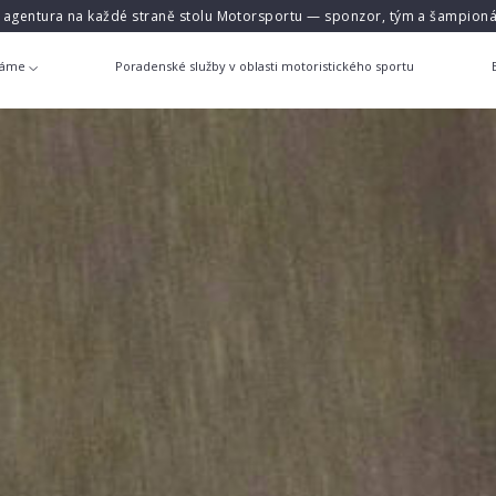
á agentura na každé straně stolu Motorsportu — sponzor, tým a šampioná
láme
Poradenské služby v oblasti motoristického sportu