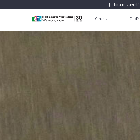
Jediná nezávisl
O nás
Co dě