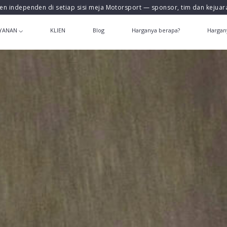
en independen di setiap sisi meja Motorsport — sponsor, tim dan kejua
YANAN
KLIEN
Blog
Harganya berapa?
Hargan