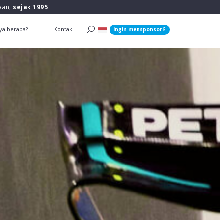
raan,
sejak 1995
ya berapa?
Kontak
Ingin mensponsori?