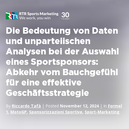
Die Bedeutung von Daten
und unparteiischen
Analysen bei der Auswahl
eines Sportsponsors:
Abkehr vom Bauchgefühl
für eine effektive
Geschäftsstrategie
By
Riccardo Tafà
| Posted
November 12, 2024
| In
Formel
1
,
MotoGP
,
Sponsorizzazioni Sportive
,
Sport-Marketing