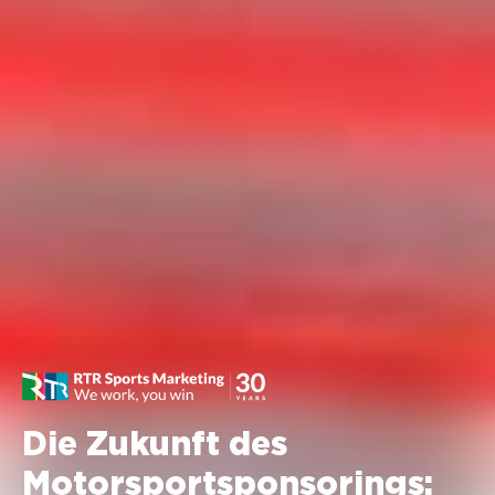
Die Zukunft des
Motorsportsponsorings: