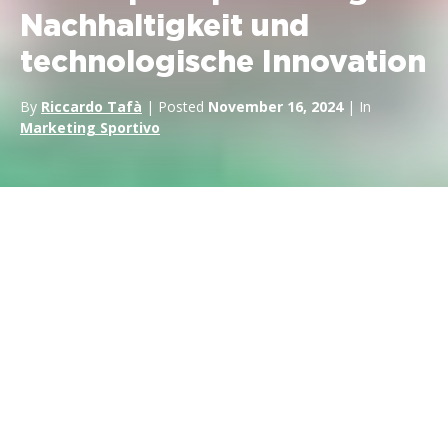
Nachhaltigkeit und
technologische Innovation
By
Riccardo Tafà
| Posted
November 16, 2024
| In
Marketing Sportivo
Der
Motorsport
ist seit langem ein starkes Instrument für die
Sichtbarkeit von Marken, die
Einbindung der Verbraucher
und die globale Reichweite. Wenn wir in die
Zukunft des
Motorsportsponsorings
blicken, ist die Landschaft in einem
tiefgreifenden Wandel begriffen. Mit neuen Technologien,
einem sich verändernden Fanverhalten und einem sich rasch
wandelnden Medienumfeld wird die Zukunft des
Motorsportsponsorings dynamischer und vielfältiger sein als je