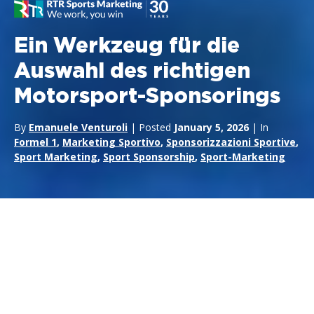
Ein Werkzeug für die
Auswahl des richtigen
Motorsport-Sponsorings
By
Emanuele Venturoli
| Posted
January 5, 2026
| In
Formel 1
,
Marketing Sportivo
,
Sponsorizzazioni Sportive
,
Sport Marketing
,
Sport Sponsorship
,
Sport-Marketing
Formel 1
,
MotoGP, WEC
oder andere: Wie wählt man aus,
was man sponsern will? Die Wahl der richtigen Disziplin ist
einer der komplexesten, aber auch einer der faszinierendsten
Momente in einem Sportmarketingprogramm.